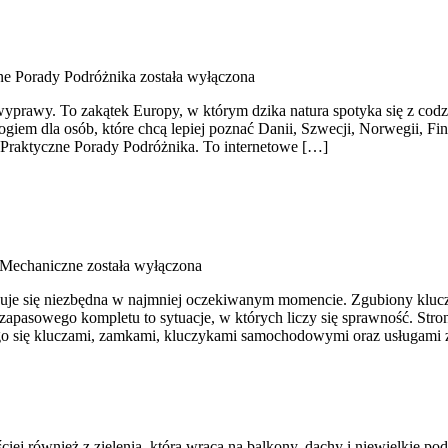
ne Porady Podróżnika
została wyłączona
 wyprawy. To zakątek Europy, w którym dzika natura spotyka się z c
giem dla osób, które chcą lepiej poznać Danii, Szwecji, Norwegii, Finl
i Praktyczne Porady Podróżnika. To internetowe […]
 Mechaniczne
została wyłączona
kazuje się niezbędna w najmniej oczekiwanym momencie. Zgubiony kluc
apasowego kompletu to sytuacje, w których liczy się sprawność. Stron
ego się kluczami, zamkami, kluczykami samochodowymi oraz usługami
ściej również z zielenią, która wraca na balkony, dachy i niewielkie po