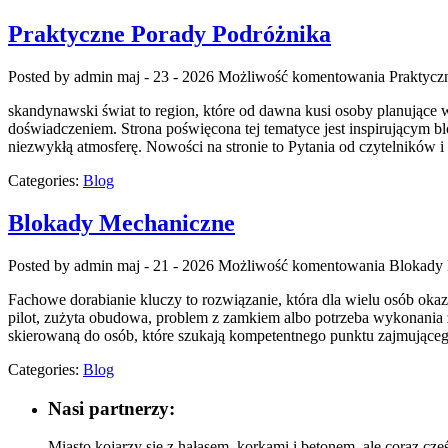
Praktyczne Porady Podróżnika
Posted by admin
maj - 23 - 2026
Możliwość komentowania
Praktycz
skandynawski świat to region, które od dawna kusi osoby planujące
doświadczeniem. Strona poświęcona tej tematyce jest inspirującym blo
niezwykłą atmosferę. Nowości na stronie to Pytania od czytelników 
Categories:
Blog
Blokady Mechaniczne
Posted by admin
maj - 21 - 2026
Możliwość komentowania
Blokady
Fachowe dorabianie kluczy to rozwiązanie, która dla wielu osób o
pilot, zużyta obudowa, problem z zamkiem albo potrzeba wykonania z
skierowaną do osób, które szukają kompetentnego punktu zajmując
Categories:
Blog
Nasi partnerzy:
Miasto kojarzy się z hałasem, korkami i betonem, ale coraz czę