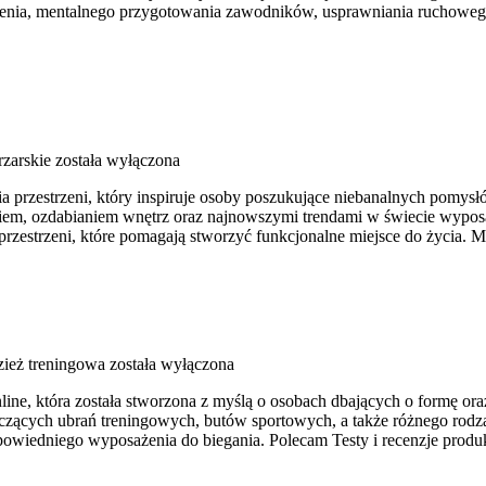
enia, mentalnego przygotowania zawodników, usprawniania ruchowego 
rzarskie
została wyłączona
 przestrzeni, który inspiruje osoby poszukujące niebanalnych pomysłó
iem, ozdabianiem wnętrz oraz najnowszymi trendami w świecie wyposaże
rzestrzeni, które pomagają stworzyć funkcjonalne miejsce do życia. 
zież treningowa
została wyłączona
nline, która została stworzona z myślą o osobach dbających o formę or
ących ubrań treningowych, butów sportowych, a także różnego rodzaj
iedniego wyposażenia do biegania. Polecam Testy i recenzje produkt