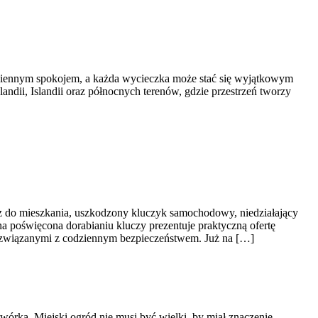
odziennym spokojem, a każda wycieczka może stać się wyjątkowym
andii, Islandii oraz północnych terenów, gdzie przestrzeń tworzy
z do mieszkania, uszkodzony kluczyk samochodowy, niedziałający
a poświęcona dorabianiu kluczy prezentuje praktyczną ofertę
 związanymi z codziennym bezpieczeństwem. Już na […]
dwórka. Miejski ogród nie musi być wielki, by miał znaczenie.