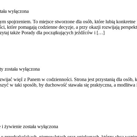
tała wyłączona
eżym spojrzeniem. To miejsce stworzone dla osób, które lubią konkretn
ści, które pomagają codzienne decyzje, a przy okazji rozwijają perspe
czytaj także Porady dla początkujących jeźdźców i […]
ty
została wyłączona
ijać więź z Panem w codzienności. Strona jest przystanią dla osób, k
zyszyć w taki sposób, by duchowość stawała się praktyczna, a modlitwa 
 i żywienie
została wyłączona
o przedszkolakach, niemowlętach oraz opiekunach, którzy chcą wspie