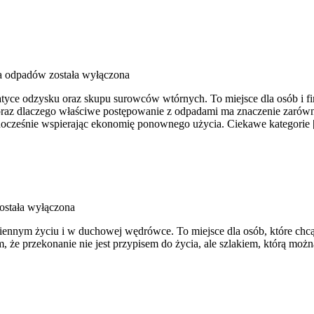
a odpadów
została wyłączona
e odzysku oraz skupu surowców wtórnych. To miejsce dla osób i firm, 
az dlaczego właściwe postępowanie z odpadami ma znaczenie zarówno dl
dnocześnie wspierając ekonomię ponownego użycia. Ciekawe kategorie
ostała wyłączona
iennym życiu i w duchowej wędrówce. To miejsce dla osób, które chcą 
m, że przekonanie nie jest przypisem do życia, ale szlakiem, którą mo