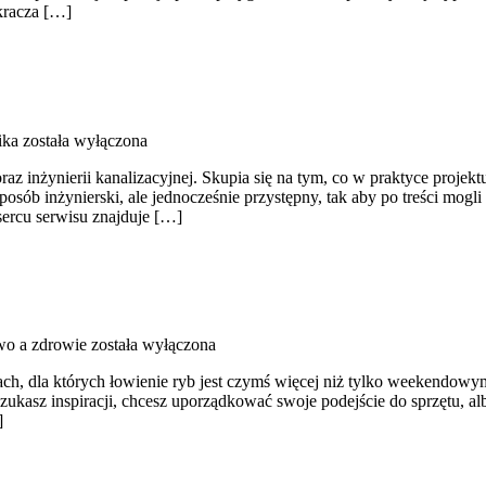
ykracza […]
ika
została wyłączona
z inżynierii kanalizacyjnej. Skupia się na tym, co w praktyce projekt
sposób inżynierski, ale jednocześnie przystępny, tak aby po treści mog
sercu serwisu znajduje […]
o a zdrowie
została wyłączona
bach, dla których łowienie ryb jest czymś więcej niż tylko weekendowy
szukasz inspiracji, chcesz uporządkować swoje podejście do sprzętu, alb
]