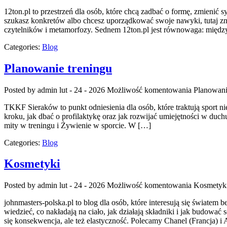
12ton.pl to przestrzeń dla osób, które chcą zadbać o formę, zmienić 
szukasz konkretów albo chcesz uporządkować swoje nawyki, tutaj znaj
czytelników i metamorfozy. Sednem 12ton.pl jest równowaga: międz
Categories:
Blog
Planowanie treningu
Posted by admin
lut - 24 - 2026
Możliwość komentowania
Planowani
TKKF Sieraków to punkt odniesienia dla osób, które traktują sport n
kroku, jak dbać o profilaktykę oraz jak rozwijać umiejętności w duchu
mity w treningu i Żywienie w sporcie. W […]
Categories:
Blog
Kosmetyki
Posted by admin
lut - 24 - 2026
Możliwość komentowania
Kosmetyk
johnmasters-polska.pl to blog dla osób, które interesują się światem
wiedzieć, co nakładają na ciało, jak działają składniki i jak budowa
się konsekwencja, ale też elastyczność. Polecamy Chanel (Francja) 