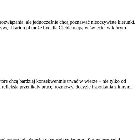
e rozwiązania, ale jednocześnie chcą poznawać nieoczywiste kierunki.
ktywę. Ikarion.pl może być dla Ciebie mapą w świecie, w którym
tóre chcą bardziej konsekwentnie trwać w wierze – nie tylko od
i refleksja przenikały pracę, rozmowy, decyzje i spotkania z innymi.
rać wzrastanie dziecka w sposób świadomy. Strona gromadzi