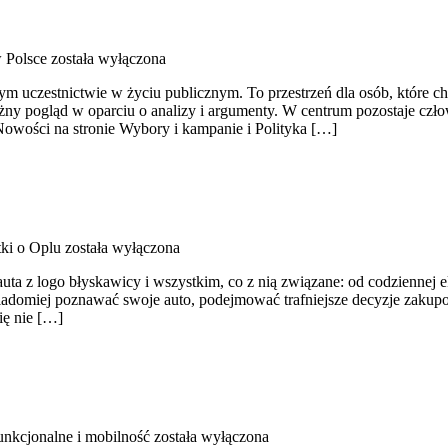
w Polsce
została wyłączona
domym uczestnictwie w życiu publicznym. To przestrzeń dla osób, które
ny pogląd w oparciu o analizy i argumenty. W centrum pozostaje człow
Nowości na stronie Wybory i kampanie i Polityka […]
ki o Oplu
została wyłączona
auta z logo błyskawicy i wszystkim, co z nią związane: od codziennej e
wiadomiej poznawać swoje auto, podejmować trafniejsze decyzje zakup
ię nie […]
unkcjonalne i mobilność
została wyłączona