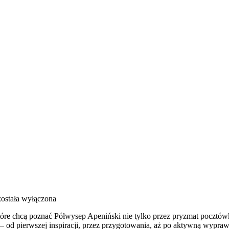
ostała wyłączona
óre chcą poznać Półwysep Apeniński nie tylko przez pryzmat pocztówko
n – od pierwszej inspiracji, przez przygotowania, aż po aktywną wypr