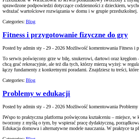
sprawdzone podpowiedzi dotyczące codzienności z dzieckiem, wychowan
wdrażać wartościowe rozwiązania w domu i w grupie przedszkolnej. Rod
Categories:
Blog
Fitness i przygotowanie fizyczne do gry
Posted by admin
sty - 29 - 2026
Możliwość komentowania
Fitness i
To serwis poświęcony grze w bilę, snukerowi, dartowi oraz kręglom – 
chcą grać rekreacyjnie, ale też dla tych, którzy mierzą wyżej: w regu
łączy fundamenty z konkretnymi poradami. Znajdziesz tu treści, któr
Categories:
Blog
Problemy w edukacji
Posted by admin
sty - 29 - 2026
Możliwość komentowania
Problemy 
IWspo to praktyczna platforma poświęcona kształceniu – miejsce, w
tworzony z myślą o tym, by wspierać pracę dydaktyczną, porządkow
Edukacja domowa i alternatywne modele nauczania. W praktyce ta pla
Categories:
Blog