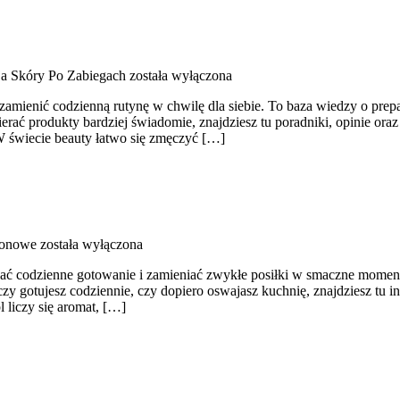
ja Skóry Po Zabiegach
została wyłączona
zamienić codzienną rutynę w chwilę dla siebie. To baza wiedzy o prepa
erać produkty bardziej świadomie, znajdziesz tu poradniki, opinie or
W świecie beauty łatwo się zmęczyć […]
zonowe
została wyłączona
czać codzienne gotowanie i zamieniać zwykłe posiłki w smaczne momenty
 czy gotujesz codziennie, czy dopiero oswajasz kuchnię, znajdziesz tu i
liczy się aromat, […]