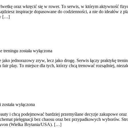
sylwetkę oraz wkręcić się w rower. To serwis, w którym aktywność fizycz
dziesz inspiracje dopasowane do codzienności, a nie do ideałów z plak
y […]
e treningu
została wyłączona
ie jako jednorazowy zryw, lecz jako drogę. Serwis łączy praktykę tre
 fair play. To miejsce dla tych, którzy chcą trenować rozsądniej, niez
i
została wyłączona
 beauty i chcą podejmować bardziej przemyślane decyzje zakupowe oraz 
ć schemat pielęgnacji bez chaosu oraz bez przypadkowych wyborów. Stro
i Avon (Wielka Brytania/USA). […]