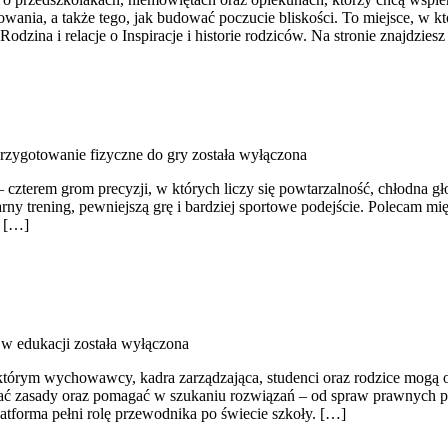
ia, a także tego, jak budować poczucie bliskości. To miejsce, w któr
zina i relacje o Inspiracje i historie rodziców. Na stronie znajdzies
 przygotowanie fizyczne do gry
została wyłączona
czterem grom precyzji, w których liczy się powtarzalność, chłodna gło
larny trening, pewniejszą grę i bardziej sportowe podejście. Polecam m
e […]
w edukacji
została wyłączona
 którym wychowawcy, kadra zarządzająca, studenci oraz rodzice mogą o
ać zasady oraz pomagać w szukaniu rozwiązań – od spraw prawnych po
tforma pełni rolę przewodnika po świecie szkoły. […]