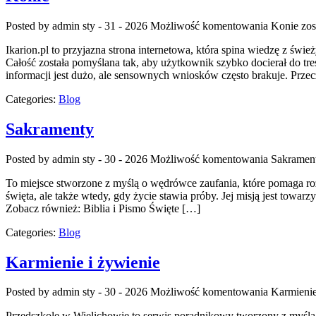
Posted by admin
sty - 31 - 2026
Możliwość komentowania
Konie
zos
Ikarion.pl to przyjazna strona internetowa, która spina wiedzę z świ
Całość została pomyślana tak, aby użytkownik szybko docierał do tre
informacji jest dużo, ale sensownych wniosków często brakuje. Prze
Categories:
Blog
Sakramenty
Posted by admin
sty - 30 - 2026
Możliwość komentowania
Sakramen
To miejsce stworzone z myślą o wędrówce zaufania, które pomaga rozw
święta, ale także wtedy, gdy życie stawia próby. Jej misją jest towar
Zobacz również: Biblia i Pismo Święte […]
Categories:
Blog
Karmienie i żywienie
Posted by admin
sty - 30 - 2026
Możliwość komentowania
Karmienie
Przedszkole w Wielichowie to serwis poradnikowy tworzony z myślą 